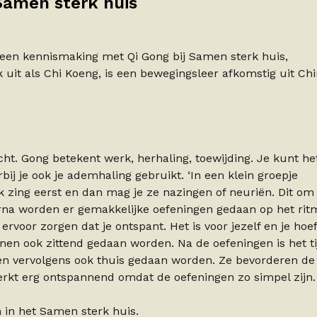
Samen sterk huis
st een kennismaking met Qi Gong bij Samen sterk huis,
uit als Chi Koeng, is een bewegingsleer afkomstig uit Ch
cht. Gong betekent werk, herhaling, toewijding. Je kunt he
ij je ook je ademhaling gebruikt. ‘In een klein groepje
 zing eerst en dan mag je ze nazingen of neuriën. Dit om
aarna worden er gemakkelijke oefeningen gedaan op het rit
voor zorgen dat je ontspant. Het is voor jezelf en je hoef
nnen ook zittend gedaan worden. Na de oefeningen is het ti
n vervolgens ook thuis gedaan worden. Ze bevorderen de
werkt erg ontspannend omdat de oefeningen zo simpel zijn.
n in het Samen sterk huis.