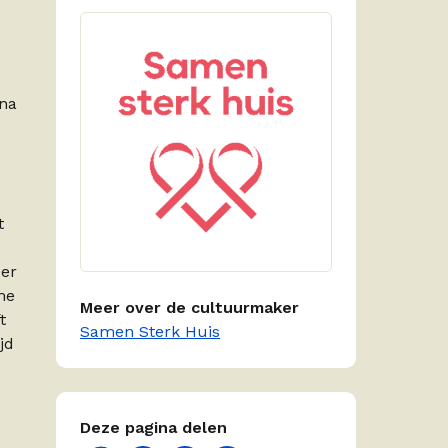
ina
t
 er
me
Meer over de cultuurmaker
t
Samen Sterk Huis
jd
Deze pagina delen