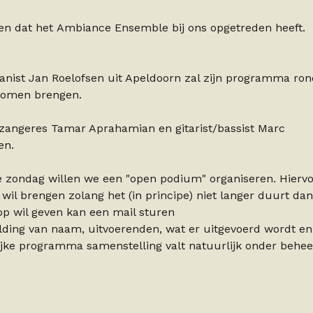
leden dat het Ambiance Ensemble bij ons opgetreden heeft.
anist Jan Roelofsen uit Apeldoorn zal zijn programma ron
 komen brengen.
, zangeres Tamar Aprahamian en gitarist/bassist Marc
en.
ze zondag willen we een "open podium" organiseren. Hierv
wil brengen zolang het (in principe) niet langer duurt dan
 op wil geven kan een mail sturen
lding van naam, uitvoerenden, wat er uitgevoerd wordt en
lijke programma samenstelling valt natuurlijk onder behee