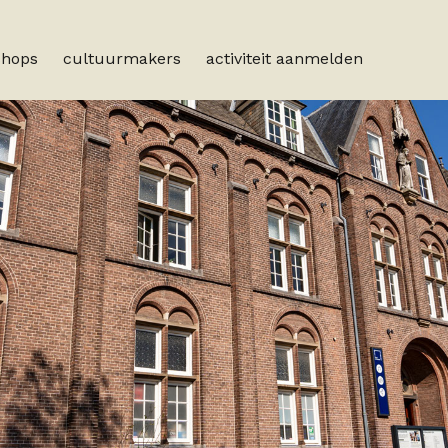
shops
cultuurmakers
activiteit aanmelden